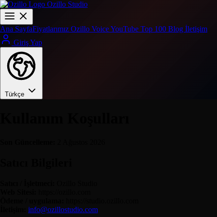
Ozillo Studio
Ana Sayfa
Fiyatlarımız
Ozillo Voice
YouTube Top 100
Blog
İletişim
Giriş Yap
Türkçe
Kullanım Koşulları
Son Güncelleme:
2 Ağustos 2026
Satıcı Bilgileri
Satıcı / İşletmeci:
Ozillo Studio
Web Sitesi:
https://ozillo.com
Ödeme / uygulama:
https://studio.ozillo.com
İletişim:
info@ozillostudio.com