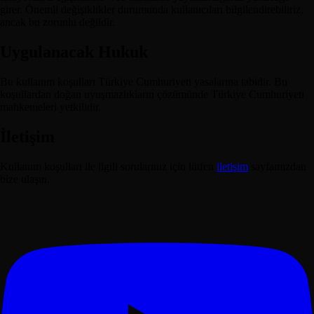
girer. Önemli değişiklikler durumunda kullanıcıları bilgilendirebiliriz,
ancak bu zorunlu değildir.
Uygulanacak Hukuk
Bu kullanım koşulları Türkiye Cumhuriyeti yasalarına tabidir. Bu
koşullardan doğan uyuşmazlıkların çözümünde Türkiye Cumhuriyeti
mahkemeleri yetkilidir.
İletişim
Kullanım koşulları ile ilgili sorularınız için lütfen
iletişim
sayfamızdan
bize ulaşın.