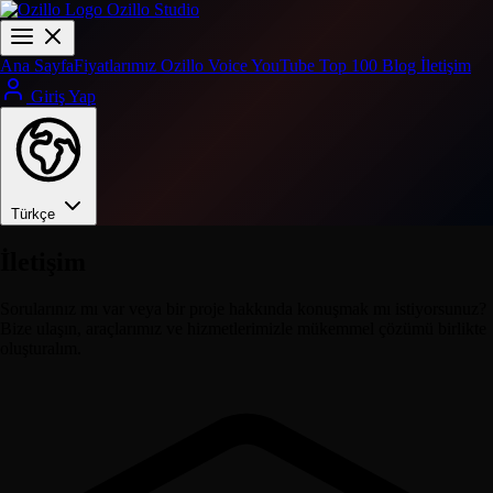
Ozillo Studio
Ana Sayfa
Fiyatlarımız
Ozillo Voice
YouTube Top 100
Blog
İletişim
Giriş Yap
Türkçe
İletişim
Sorularınız mı var veya bir proje hakkında konuşmak mı istiyorsunuz?
Bize ulaşın, araçlarımız ve hizmetlerimizle mükemmel çözümü birlikte
oluşturalım.