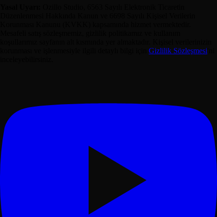
Yasal Uyarı:
Ozillo Studio, 6563 Sayılı Elektronik Ticaretin
Düzenlenmesi Hakkında Kanun ve 6698 Sayılı Kişisel Verilerin
Korunması Kanunu (KVKK) kapsamında hizmet vermektedir.
Mesafeli satış sözleşmemiz, gizlilik politikamız ve kullanım
koşullarımız sayfanın alt kısmında yer almaktadır. Kişisel verilerinizin
korunması ve işlenmesiyle ilgili detaylı bilgi için
Gizlilik Sözleşmesi
'ni
inceleyebilirsiniz.